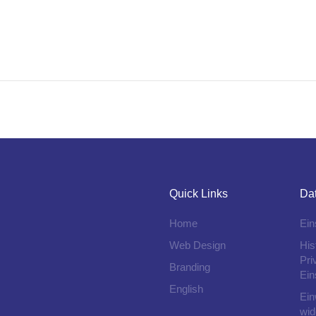
Quick Links
Da
Home
Ein
Web Design
His
Pri
Branding
Ein
English
Ein
wid