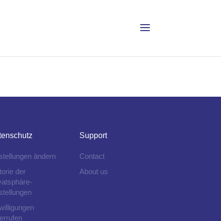
tenschutz
Support
stellungen ändern
Contact
torie der
About us
vatsphäre-
stellungen
willigungen
errufen